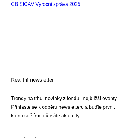
CB SICAV Výroční zpráva 2025
CB SICAV Stanovy
CB SICAV Statut
CBPI Podfond 2 Statut
CBPI Podfond 2 KID (IAA EUR)
CBPI Podfond 2 KID (IAA CZK)
CB SICAV Výroční zpráva 2025
Realitní newsletter
Trendy na trhu, novinky z fondu i nejbližší eventy.
Přihlaste se k odběru newsletteru a buďte první,
komu sdělíme důležité aktuality.