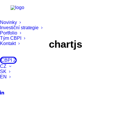
Novinky
Investiční strategie
Portfolio
Tým CBPI
chartjs
Kontakt
CBPI 2
CZ
SK
EN